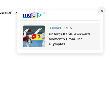
uangan
Traveling