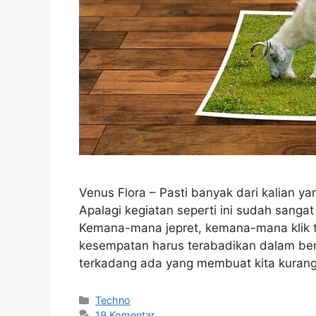
Venus Flora – Pasti banyak dari kalian 
Apalagi kegiatan seperti ini sudah sangat
Kemana-mana jepret, kemana-mana klik t
kesempatan harus terabadikan dalam bent
terkadang ada yang membuat kita kuran
Kategori
Techno
19 Komentar