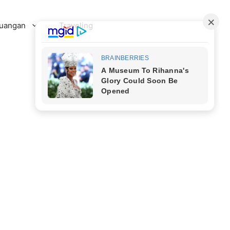
uangan
Traveling