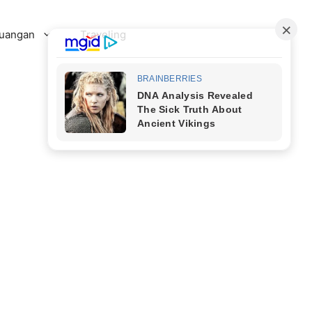
uangan
Traveling