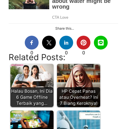
Share this...
0
0
0
Related Posts:
Halau Bosan, Ini Dia
HP Cepat Panas
6 Game Offline
atau Overheat? Ini
Terbaik yang…
7 Biang Keroknya!