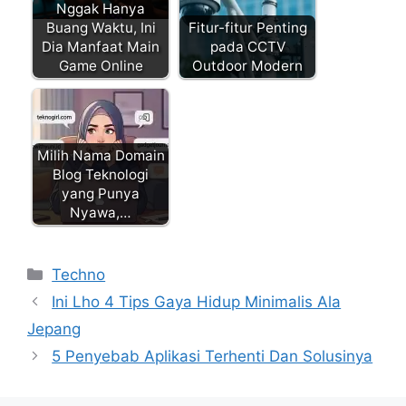
Nggak Hanya
Buang Waktu, Ini
Fitur-fitur Penting
Dia Manfaat Main
pada CCTV
Game Online
Outdoor Modern
Milih Nama Domain
Blog Teknologi
yang Punya
Nyawa,…
Kategori
Techno
Ini Lho 4 Tips Gaya Hidup Minimalis Ala
Jepang
5 Penyebab Aplikasi Terhenti Dan Solusinya