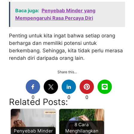
Baca juga:
Penyebab Minder yang
Mempengaruhi Rasa Percaya Diri
Penting untuk kita ingat bahwa setiap orang
berharga dan memiliki potensi untuk
berkembang. Sehingga, kita tidak perlu merasa
rendah diri daripada orang lain.
Share this...
0
0
0
Related Posts:
8 Cara
Penyebab Minder
Menghilangkan