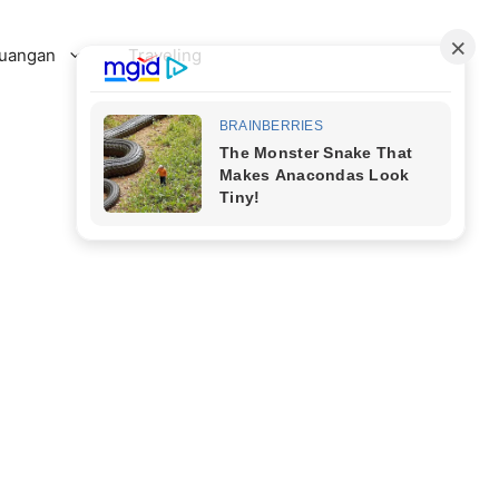
uangan
Traveling