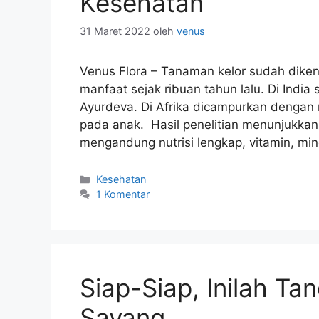
Kesehatan
31 Maret 2022
oleh
venus
Venus Flora – Tanaman kelor sudah diken
manfaat sejak ribuan tahun lalu. Di India
Ayurdeva. Di Afrika dicampurkan dengan
pada anak. Hasil penelitian menunjukkan
mengandung nutrisi lengkap, vitamin, mi
Kategori
Kesehatan
1 Komentar
Siap-Siap, Inilah T
Sayang