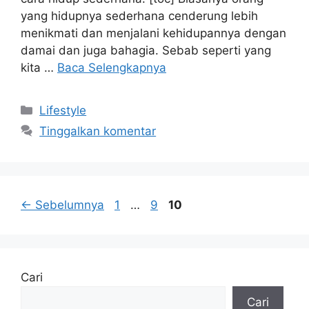
yang hidupnya sederhana cenderung lebih
menikmati dan menjalani kehidupannya dengan
damai dan juga bahagia. Sebab seperti yang
kita …
Baca Selengkapnya
Kategori
Lifestyle
Tinggalkan komentar
Halaman
Halaman
Halaman
←
Sebelumnya
1
…
9
10
Cari
Cari