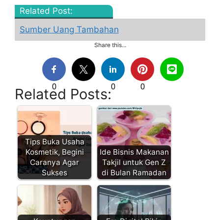
Related Post:
Sumber Uang Tambahan
Share this...
0
0
0
Related Posts:
Tips Buka Usaha
Kosmetik, Begini
Ide Bisnis Makanan
Caranya Agar
Takjil untuk Gen Z
Sukses
di Bulan Ramadan