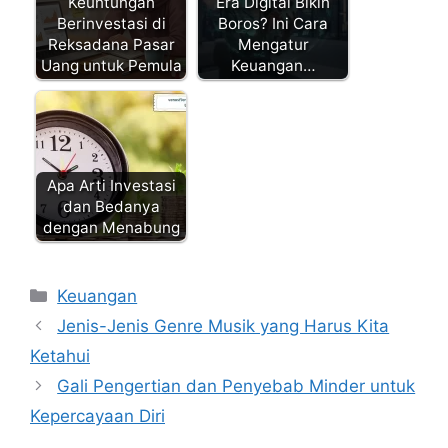
Keuntungan
Era Digital Bikin
Berinvestasi di
Boros? Ini Cara
Reksadana Pasar
Mengatur
Uang untuk Pemula
Keuangan…
Apa Arti Investasi
dan Bedanya
dengan Menabung
Kategori
Keuangan
Jenis-Jenis Genre Musik yang Harus Kita
Ketahui
Gali Pengertian dan Penyebab Minder untuk
Kepercayaan Diri