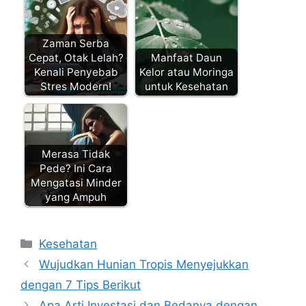
Zaman Serba
Cepat, Otak Lelah?
Manfaat Daun
Kenali Penyebab
Kelor atau Moringa
Stres Modern!
untuk Kesehatan
Merasa Tidak
Pede? Ini Cara
Mengatasi Minder
yang Ampuh
Kategori
Kesehatan
Wujudkan Hunian Tropis Menyejukkan
dengan 7 Tips Berikut
Apa Arti Investasi dan Bedanya dengan