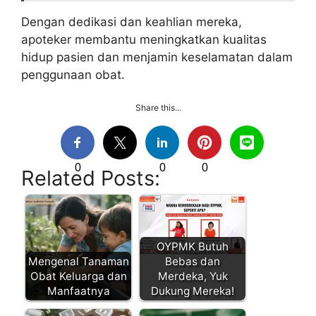
Dengan dedikasi dan keahlian mereka,
apoteker membantu meningkatkan kualitas
hidup pasien dan menjamin keselamatan dalam
penggunaan obat.
Share this...
0
0
0
Related Posts:
OYPMK Butuh
Mengenal Tanaman
Bebas dan
Obat Keluarga dan
Merdeka, Yuk
Manfaatnya
Dukung Mereka!